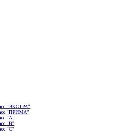
ласс "ЭКСТРА"
ласс "ПРИМА"
асс "А"
асс "B"
асс "C"