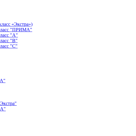
класс «Экстра»)
 класс "ПРИМА"
ласс "А"
ласс "B"
ласс "C"
РА"
"Экстра"
"А"