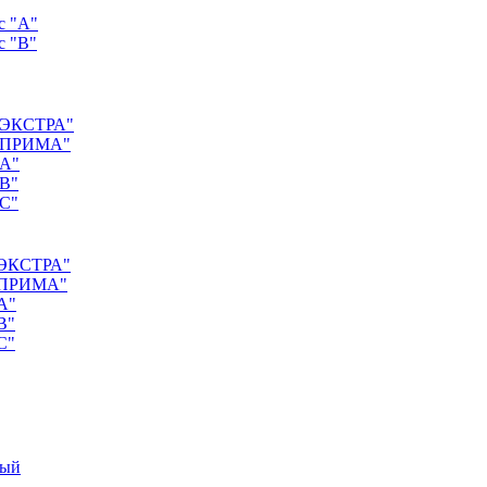
с "А"
с "B"
 "ЭКСТРА"
с "ПРИМА"
"А"
"B"
"C"
 "ЭКСТРА"
 "ПРИМА"
А"
B"
C"
ный