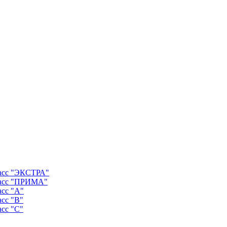
ласс "ЭКСТРА"
ласс "ПРИМА"
асс "А"
асс "B"
асс "C"