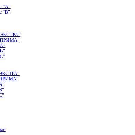
с "А"
с "B"
 "ЭКСТРА"
с "ПРИМА"
"А"
"B"
"C"
 "ЭКСТРА"
 "ПРИМА"
А"
B"
C"
ный