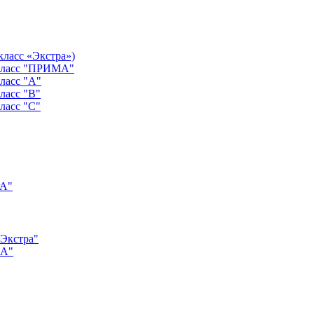
класс «Экстра»)
 класс "ПРИМА"
ласс "А"
ласс "B"
ласс "C"
РА"
"Экстра"
"А"