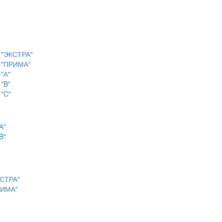
с "ЭКСТРА"
с "ПРИМА"
"А"
"B"
 "C"
А"
B"
КСТРА"
РИМА"