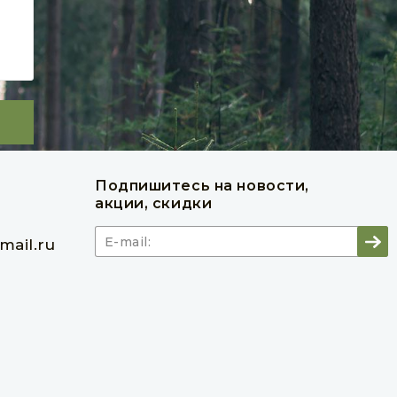
шт
кв. м
шт
кв. м
360 руб
В корзину
Подпишитесь на новости,
акции, скидки
ail.ru
140 x
Вагонка штиль из сосны 13 x 140 x
4000 мм
Товар в наличии