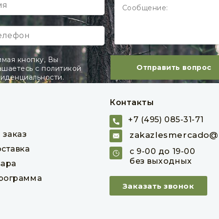
шт
кв. м
216 руб
288 руб
В корзину
В корзину
мая кнопку, Вы
Отправить вопрос
ашаетесь с политикой
иденциальности.
Контакты
+7 (495) 085-31-71
 заказ
zakazlesmercado@m
оставка
с 9-00 до 19-00
без выходных
вара
программа
Заказать звонок
ль из сосны 13 x 140 x
Вагонка штиль из сосны 13 x 
2000 мм
3000 мм
овар в наличии
Товар в наличии