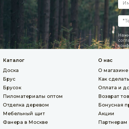
шт
кв. м
144 руб
В корзину
Нажи
согл
конф
Каталог
О нас
Доска
О магазине
Брус
Как сделать
Брусок
Оплата и д
Пиломатериалы оптом
Возврат то
Отделка деревом
Бонусная 
Мебельный щит
Акции
Вагонка штиль из сосны 13 x 120 x
Вагонка шти
6000 мм
Фанера в Москве
Партнерам
Товар в наличии
Т