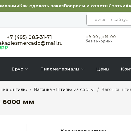
омпании
Как сделать заказ
Вопросы и ответы
Статьи
А
+7 (495) 085-31-71
с 9-00 до 19-00
без выходных
akazlesmercado@mail.ru
Брус
Пиломатериалы
Цены
Кон
нка «штиль»
/
Вагонка «Штиль» из сосны
/
Вагонка штил
x 6000 мм