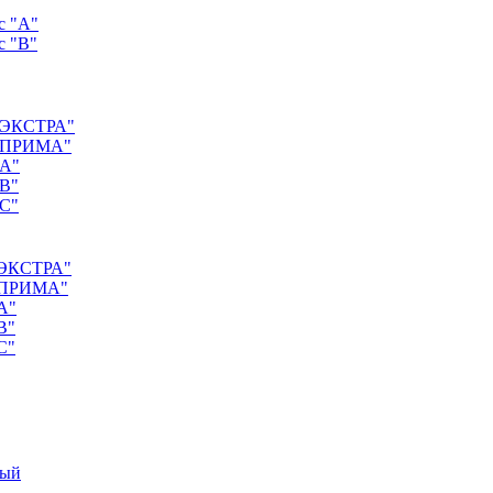
с "А"
с "B"
 "ЭКСТРА"
с "ПРИМА"
"А"
"B"
"C"
 "ЭКСТРА"
 "ПРИМА"
А"
B"
C"
ный