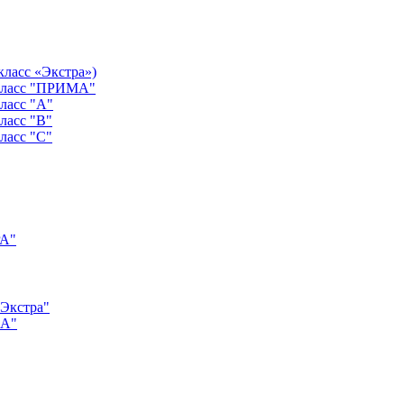
класс «Экстра»)
 класс "ПРИМА"
ласс "А"
ласс "B"
ласс "C"
РА"
"Экстра"
"А"