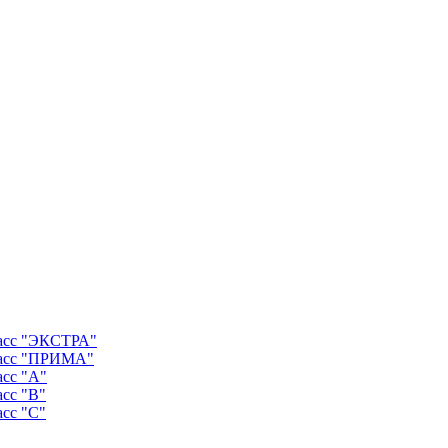
ласс "ЭКСТРА"
ласс "ПРИМА"
асс "А"
асс "B"
асс "C"