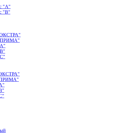
с "А"
с "B"
 "ЭКСТРА"
с "ПРИМА"
"А"
"B"
"C"
 "ЭКСТРА"
 "ПРИМА"
А"
B"
C"
ный