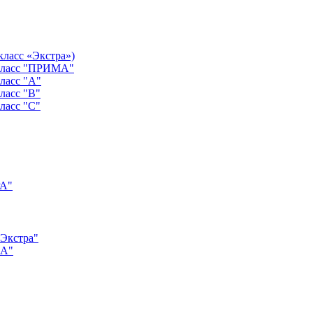
класс «Экстра»)
 класс "ПРИМА"
ласс "А"
ласс "B"
ласс "C"
РА"
"Экстра"
"А"