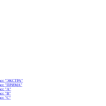
ласс "ЭКСТРА"
ласс "ПРИМА"
асс "А"
асс "B"
асс "C"