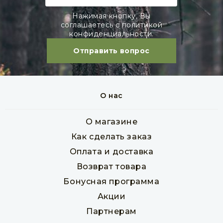
Нажимая кнопку, Вы
соглашаетесь с политикой
конфиденциальности.
Отправить вопрос
О нас
Фанера ФСФ 30 мм сорт 3/4 1220 х 2440 мм
Товар в наличии
О магазине
шт
Как сделать заказ
3 583 руб
Оплата и доставка
Возврат товара
Бонусная программа
В корзину
Акции
Партнерам