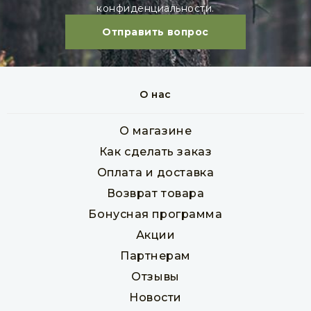
конфиденциальности.
Отправить вопрос
О нас
Евровагонка 12,5 х 96 х 5000 мм, сосна, класс B
Товар в наличии
О магазине
шт
кв. м
Как сделать заказ
150 руб
Оплата и доставка
Возврат товара
Бонусная программа
В корзину
Акции
Партнерам
Отзывы
Новости