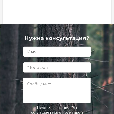
}
Евровагонка 12,5 х 96 х 4000 мм, сосна, класс B
Товар в наличии
Нужна консультация?
шт
кв. м
120 руб
В корзину
Нажимая кнопку, Вы
соглашаетесь с политикой