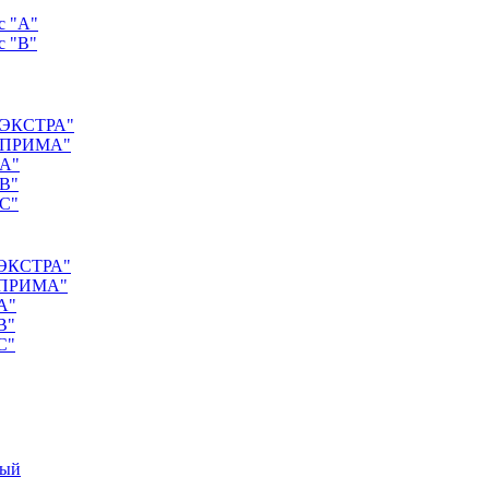
с "А"
с "B"
 "ЭКСТРА"
с "ПРИМА"
"А"
"B"
"C"
 "ЭКСТРА"
 "ПРИМА"
А"
B"
C"
ный