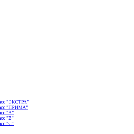
ласс "ЭКСТРА"
ласс "ПРИМА"
асс "А"
асс "B"
асс "C"