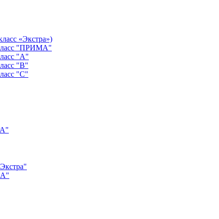
класс «Экстра»)
 класс "ПРИМА"
ласс "А"
ласс "B"
ласс "C"
РА"
"Экстра"
"А"