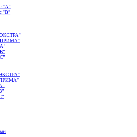
с "А"
с "B"
 "ЭКСТРА"
с "ПРИМА"
"А"
"B"
"C"
 "ЭКСТРА"
 "ПРИМА"
А"
B"
C"
ный