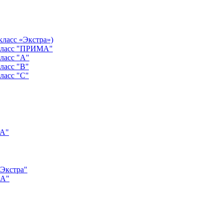
класс «Экстра»)
 класс "ПРИМА"
ласс "А"
ласс "B"
ласс "C"
РА"
"Экстра"
"А"