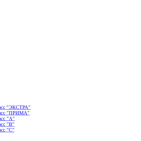
ласс "ЭКСТРА"
ласс "ПРИМА"
асс "А"
асс "B"
асс "C"