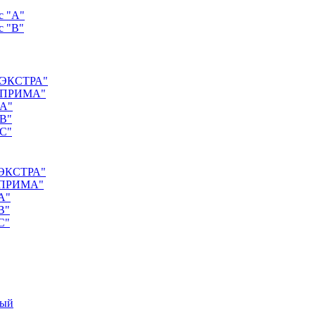
с "А"
с "B"
 "ЭКСТРА"
с "ПРИМА"
"А"
"B"
"C"
 "ЭКСТРА"
 "ПРИМА"
А"
B"
C"
ный