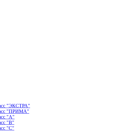
ласс "ЭКСТРА"
ласс "ПРИМА"
асс "А"
асс "B"
асс "C"