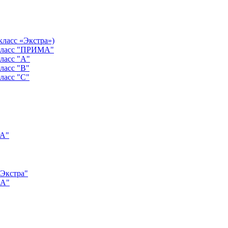
класс «Экстра»)
 класс "ПРИМА"
ласс "А"
ласс "B"
ласс "C"
РА"
"Экстра"
"А"