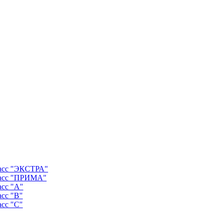
ласс "ЭКСТРА"
ласс "ПРИМА"
асс "А"
асс "B"
асс "C"