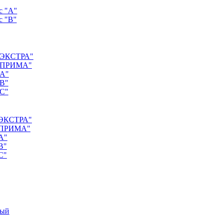
с "А"
с "B"
 "ЭКСТРА"
с "ПРИМА"
"А"
"B"
"C"
 "ЭКСТРА"
 "ПРИМА"
А"
B"
C"
ный