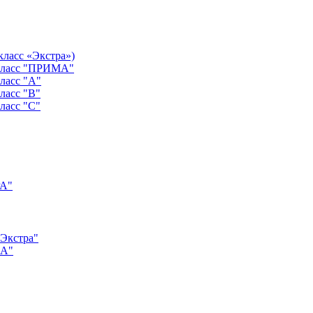
класс «Экстра»)
 класс "ПРИМА"
ласс "А"
ласс "B"
ласс "C"
РА"
"Экстра"
"А"