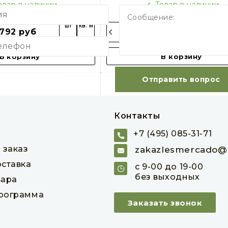
овар в наличии
Товар в наличии
шт
кв. м
792 руб
310 руб
В корзину
В корзину
мая кнопку, Вы
Отправить вопрос
ашаетесь с политикой
иденциальности.
Контакты
+7 (495) 085-31-71
 заказ
zakazlesmercado@m
оставка
с 9-00 до 19-00
без выходных
вара
программа
Заказать звонок
овая доска) 35 х 190 х
Европол (половая доска) 45 х
м, сосна, класс B
6000 мм, сосна, класс 