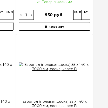
Товар в наличии
шт
кв. м
кв. м
шт
950 руб
В корзину
 140 х
Европол (половая доска) 35 х 140 х
B
3000 мм, сосна, класс B