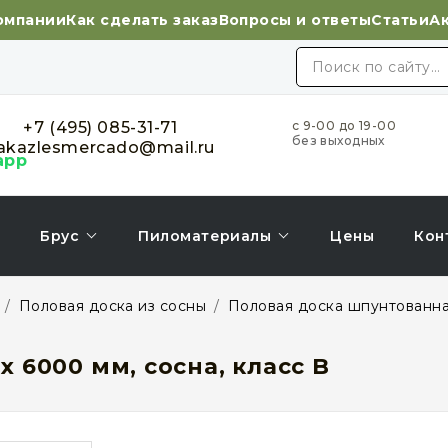
омпании
Как сделать заказ
Вопросы и ответы
Статьи
А
+7 (495) 085-31-71
с 9-00 до 19-00
без выходных
akazlesmercado@mail.ru
Брус
Пиломатериалы
Цены
Кон
/
Половая доска из сосны
/
Половая доска шпунтованная
х 6000 мм, сосна, класс B