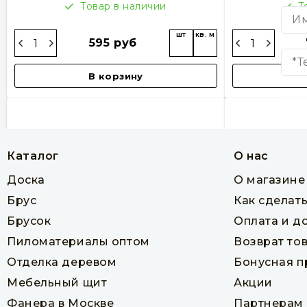
Товар в наличии
Т
шт
кв. м
595 руб
В корзину
Нажи
согл
конф
Каталог
О нас
Доска
О магазине
Брус
Как сделать
Брусок
Оплата и д
Пиломатериалы оптом
Возврат то
Отделка деревом
Бонусная 
Мебельный щит
Акции
Европол (половая доска) 35 х 140 х
Европол (пол
6000 мм, сосна, класс B
6000 м
Фанера в Москве
Партнерам