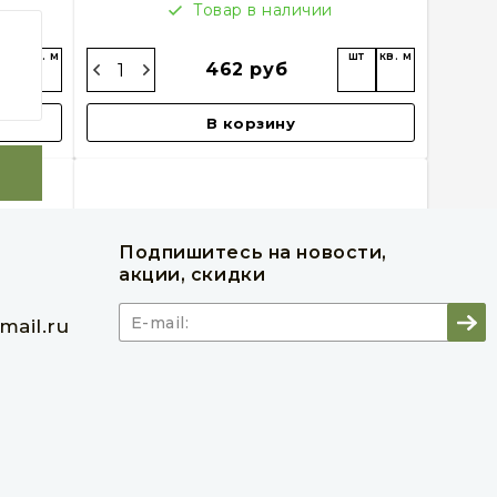
Товар в наличии
шт
кв. м
шт
кв. м
462 руб
В корзину
Подпишитесь на новости,
акции, скидки
ail.ru
 90 х
Европол (половая доска) 45 х 140 х
B
6000 мм, сосна, класс B