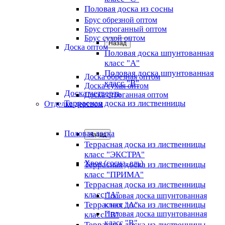
Половая доска из сосны
Брус обрезной оптом
Брус строганный оптом
Брус сухой оптом
Назад
Доска оптом
Половая доска шпунтованная
класс "А"
Половая доска шпунтованная
Доска обрезная оптом
класс "B"
Доска сухая оптом
Доска четверть
Доска строганная оптом
Террасная доска из лиственницы
Отделка деревом
Половая доска
Назад
Террасная доска из лиственницы
класс "ЭКСТРА"
Хвоя (сосна, ель)
Террасная доска из лиственницы
класс "ПРИМА"
Террасная доска из лиственницы
класс "А"
Половая доска шпунтованная
Террасная доска из лиственницы
класс "А"
Половая доска шпунтованная
класс "B"
класс "B"
Террасная доска из лиственницы