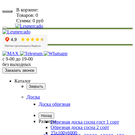
В корзине:
Товаров:
0
Сумма:
0
руб
Каталог
с 9-00 до 19-00
без выходных
Заказать звонок
Каталог
Доска
Закрыть
Доска
Доска обрезная
Назад
Размеры
Обрезная доска сосна гост 1 сорт
Обрезная доска сосна 2 сорт
25х100х6000