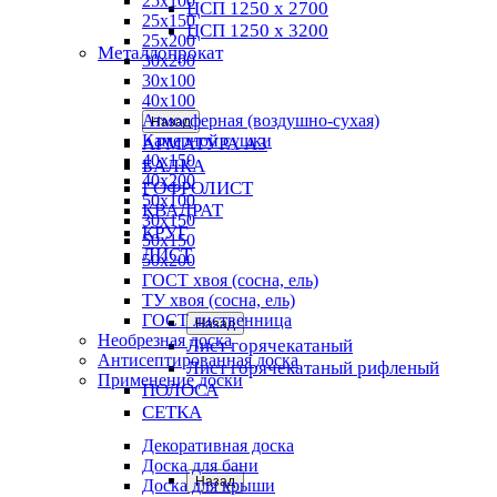
25х100
ЦСП 1250 х 2700
25х150
ЦСП 1250 х 3200
25х200
Металлопрокат
30х200
30х100
40х100
Атмосферная (воздушно-сухая)
Назад
Камерной сушки
АРМАТУРА А3
40х150
БАЛКА
40х200
ГОФРОЛИСТ
50х100
КВАДРАТ
30х150
КРУГ
50х150
ЛИСТ
50х200
ГОСТ хвоя (сосна, ель)
ТУ хвоя (сосна, ель)
ГОСТ лиственница
Назад
Необрезная доска
Лист горячекатаный
Антисептированная доска
Лист горячекатаный рифленый
Применение доски
ПОЛОСА
СЕТКА
Декоративная доска
Доска для бани
Назад
Доска для крыши