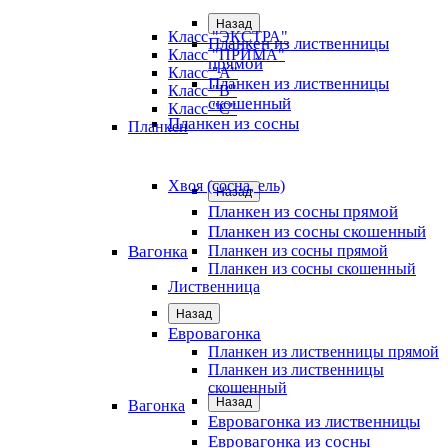
Назад
Класс "ЭКСТРА"
Планкен из лиственницы
Класс "ПРИМА"
прямой
Класс "А"
Планкен из лиственницы
Класс "B"
скошенный
Класс "C"
Планкен из сосны
Планкен
Хвоя (сосна, ель)
Назад
Планкен из сосны прямой
Планкен из сосны скошенный
Вагонка
Планкен из сосны прямой
Планкен из сосны скошенный
Лиственница
Назад
Евровагонка
Планкен из лиственницы прямой
Планкен из лиственницы
скошенный
Назад
Вагонка
Евровагонка из лиственницы
Евровагонка из сосны