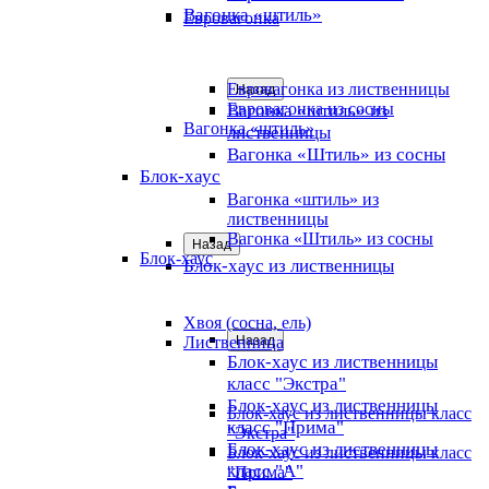
Вагонка «штиль»
Евровагонка
Евровагонка из лиственницы
Назад
Евровагонка из сосны
Вагонка «штиль» из
Вагонка «штиль»
лиственницы
Вагонка «Штиль» из сосны
Блок-хаус
Вагонка «штиль» из
лиственницы
Вагонка «Штиль» из сосны
Назад
Блок-хаус
Блок-хаус из лиственницы
Хвоя (сосна, ель)
Лиственница
Назад
Блок-хаус из лиственницы
класс "Экстра"
Блок-хаус из лиственницы
Блок-хаус из лиственницы класс
класс "Прима"
"Экстра"
Блок-хаус из лиственницы
Блок-хаус из лиственницы класс
класс "А"
"Прима"