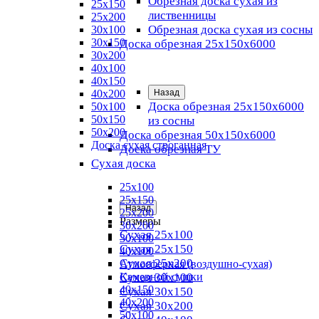
Обрезная доска сухая из
25х150
лиственницы
25х200
Обрезная доска сухая из сосны
30х100
30х150
Доска обрезная 25х150х6000
30х200
40х100
40х150
40х200
Назад
Доска обрезная 25x150x6000
50х100
50х150
из сосны
50х200
Доска обрезная 50х150х6000
Доска сухая строганная
Доска обрезная ТУ
Сухая доска
25х100
25х150
Назад
25х200
Размеры
30х200
Сухая 25х100
30х100
Сухая 25х150
40х100
Сухая 25х200
Атмосферная (воздушно-сухая)
Сухая 30х100
Камерной сушки
40х150
Сухая 30х150
40х200
Сухая 30х200
50х100