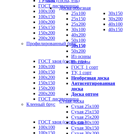
ТУ хвоя (сосна, ель)
ГОСТ лиственница
Доска обрезная
100х100
25х100
30х150
100х150
25х150
30х200
100х200
25х200
40х100
150х150
30х100
40х150
150х200
40х200
200х200
50х100
Профилированный брус
50х150
50х200
Из осины
ГОСТ хвоя (сосна, ель)
Из сосны
100x100
ГОСТ, 1 сорт
100x150
ТУ, 1 сорт
100x200
Необрезная доска
150x150
Антисептированная
150x200
доска
200x200
Доска оптом
ГОСТ лиственница
Сухая доска
Клееный брус
Сухая 25х100
Сухая 25х150
Сухая 25х200
ГОСТ хвоя (сосна, ель)
Сухая 30х100
100x100
Сухая 30х150
100x150
Сухая 30х200