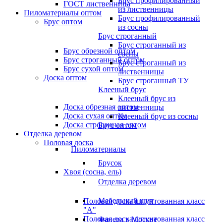
Брус профилированный
ГОСТ лиственница
из лиственницы
Пиломатериалы оптом
Брус профилированный
Брус оптом
из сосны
Брус строганный
Брус строганный из
Брус обрезной оптом
сосны
Брус строганный оптом
Брус строганный из
Брус сухой оптом
лиственницы
Доска оптом
Брус строганный ТУ
Клееный брус
Клееный брус из
Доска обрезная оптом
лиственницы
Доска сухая оптом
Клееный брус из сосны
Доска строганная оптом
Брус оптом
Отделка деревом
Половая доска
Пиломатериалы
Брусок
Хвоя (сосна, ель)
Отделка деревом
Мебельный щит
Половая доска шпунтованная класс
"А"
Половая доска шпунтованная класс
Фанера в Москве