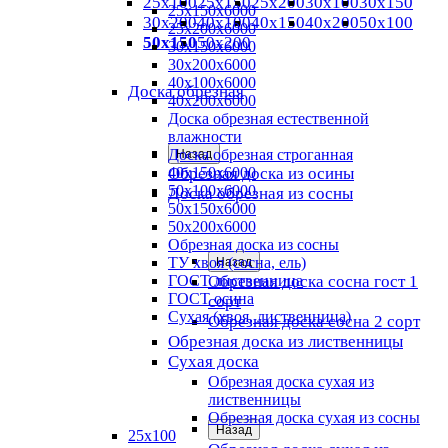
25х100
25х150
25х200
30х100
30х150
25х150х6000
30х200
40х100
40х150
40х200
50х100
25х200х6000
50х150
50х200
30х150х6000
30х200х6000
40х100х6000
Доска обрезная
40х200х6000
Доска обрезная естественной
влажности
Доска обрезная строганная
Назад
Обрезная доска из осины
40х150х6000
50х100х6000
Доска обрезная из сосны
50х150х6000
50х200х6000
Обрезная доска из сосны
ТУ хвоя (сосна, ель)
Назад
ГОСТ лиственница
Обрезная доска сосна гост 1
ГОСТ осина
сорт
Сухая (хвоя, лиственница)
Обрезная доска сосна 2 сорт
Обрезная доска из лиственницы
Сухая доска
Обрезная доска сухая из
лиственницы
Обрезная доска сухая из сосны
Назад
25х100