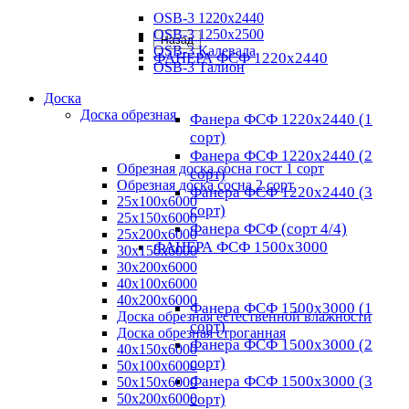
OSB-3 1220х2440
OSB-3 1250х2500
Назад
OSB-3 Калевала
ФАНЕРА ФСФ 1220х2440
OSB-3 Талион
Доска
Доска обрезная
Фанера ФСФ 1220х2440 (1
сорт)
Фанера ФСФ 1220х2440 (2
Обрезная доска сосна гост 1 сорт
сорт)
Обрезная доска сосна 2 сорт
Фанера ФСФ 1220х2440 (3
25х100х6000
сорт)
25х150х6000
Фанера ФСФ (сорт 4/4)
25х200х6000
ФАНЕРА ФСФ 1500х3000
30х150х6000
30х200х6000
40х100х6000
40х200х6000
Фанера ФСФ 1500х3000 (1
Доска обрезная естественной влажности
сорт)
Доска обрезная строганная
Фанера ФСФ 1500х3000 (2
40х150х6000
сорт)
50х100х6000
Фанера ФСФ 1500х3000 (3
50х150х6000
50х200х6000
сорт)