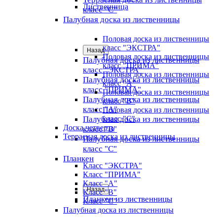
Лиственница
класс "C"
Палубная доска из лиственницы
Половая доска из лиственницы
класс "ЭКСТРА"
Назад
Половая доска из лиственницы
Палубная доска из лиственницы
класс "ПРИМА"
класс "ЭКСТРА"
Половая доска из лиственницы
Палубная доска из лиственницы
класс "А"
класс "ПРИМА"
Половая доска из лиственницы
Палубная доска из лиственницы
класс "B"
класс "А"
Половая доска из лиственницы
Палубная доска из лиственницы
класс "C"
Доска четверть
класс "B"
Террасная доска из лиственницы
Палубная доска из лиственницы
класс "C"
Планкен
Класс "ЭКСТРА"
Класс "ПРИМА"
Класс "А"
Назад
Класс "B"
Планкен из лиственницы
Класс "C"
Палубная доска из лиственницы