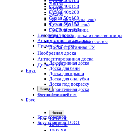
Сухая 40х100
30х150
Сухая 40х150
50х150
Сухая 40х200
50х200
Сухая 50х100
ГОСТ хвоя (сосна, ель)
Сухая 50х150
ТУ хвоя (сосна, ель)
Сухая 50х200
ГОСТ лиственница
Необрезная доска
Строганная доска из лиственницы
Антисептированная доска
Доска строганная из сосны
Применение доски
Доска строганная ТУ
Необрезная доска
Антисептированная доска
Декоративная доска
Доска оптом
Доска для бани
Брус
Доска для крыши
Доска для опалубки
Доска под покраску
Назад
Строительная доска
Брус обрезной
Оптовым клиентам
Брус
Назад
Брус обрезной
100х100
Брус обрезной ГОСТ
100х150
100х200