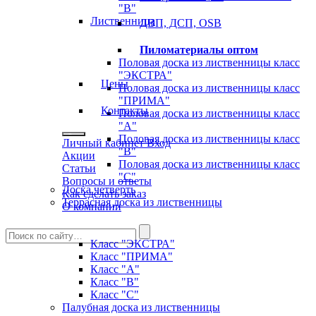
"B"
Лиственница
ДВП, ДСП, OSB
Пиломатериалы оптом
Половая доска из лиственницы класс
"ЭКСТРА"
Цены
Половая доска из лиственницы класс
"ПРИМА"
Контакты
Половая доска из лиственницы класс
"А"
Половая доска из лиственницы класс
Личный кабинет
Вход
"B"
Акции
Половая доска из лиственницы класс
Статьи
"C"
Вопросы и ответы
Доска четверть
Как сделать заказ
Террасная доска из лиственницы
О компании
Класс "ЭКСТРА"
Класс "ПРИМА"
Класс "А"
Класс "B"
Класс "C"
Палубная доска из лиственницы