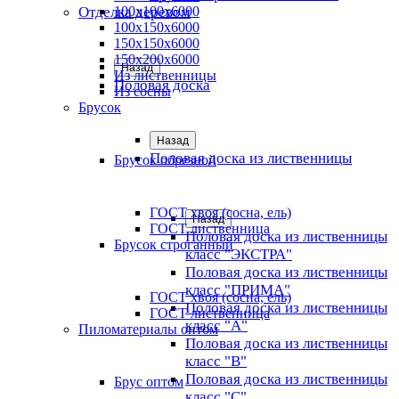
Отделка деревом
100х100х6000
100х150х6000
150х150х6000
150х200х6000
Назад
Из лиственницы
Половая доска
Из сосны
Брусок
Назад
Половая доска из лиственницы
Брусок обрезной
ГОСТ хвоя (сосна, ель)
Назад
ГОСТ лиственница
Половая доска из лиственницы
Брусок строганный
класс "ЭКСТРА"
Половая доска из лиственницы
класс "ПРИМА"
ГОСТ хвоя (сосна, ель)
Половая доска из лиственницы
ГОСТ лиственница
класс "А"
Пиломатериалы оптом
Половая доска из лиственницы
класс "B"
Половая доска из лиственницы
Брус оптом
класс "C"