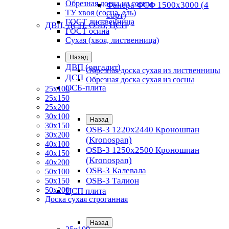
Обрезная доска из сосны
Фанера ФСФ 1500х3000 (4
ТУ хвоя (сосна, ель)
сорт)
ГОСТ лиственница
ДВП, ДСП, OSB, ЦСП
ГОСТ осина
Сухая (хвоя, лиственница)
Назад
ДВП (оргалит)
Обрезная доска сухая из лиственницы
ДСП
Обрезная доска сухая из сосны
ОСБ-плита
25х100
25х150
25х200
30х100
Назад
30х150
OSB-3 1220х2440 Кроношпан
30х200
(Kronospan)
40х100
OSB-3 1250х2500 Кроношпан
40х150
(Kronospan)
40х200
OSB-3 Калевала
50х100
OSB-3 Талион
50х150
50х200
ЦСП плита
Доска сухая строганная
Назад