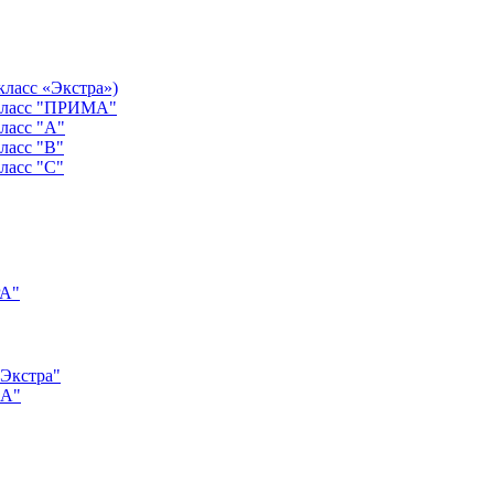
класс «Экстра»)
 класс "ПРИМА"
ласс "А"
ласс "B"
ласс "C"
РА"
"Экстра"
"А"