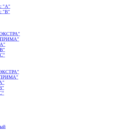
с "А"
с "B"
 "ЭКСТРА"
с "ПРИМА"
"А"
"B"
"C"
 "ЭКСТРА"
 "ПРИМА"
А"
B"
C"
ный