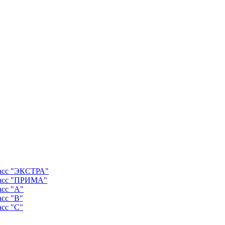
ласс "ЭКСТРА"
ласс "ПРИМА"
асс "А"
асс "B"
асс "C"