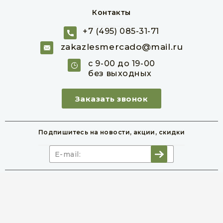
Контакты
+7 (495) 085-31-71
OSB-3 (ОСБ-3) 22 мм 1250х2500 мм
zakazlesmercado@mail.ru
Товар в наличии
с 9-00 до 19-00
без выходных
лист
1 594 руб
Заказать звонок
В корзину
Подпишитесь на новости,
акции, скидки
©
2026
lesmercado.ru
All Rights Reserved
Карта сайта