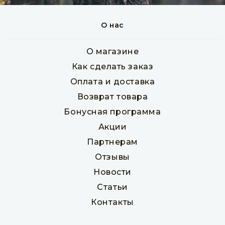
О нас
OSB-3 (ОСБ-3) 18 мм 1250х2500 мм
Товар в наличии
О магазине
лист
Как сделать заказ
1 266 руб
Оплата и доставка
Возврат товара
Бонусная программа
В корзину
Акции
Партнерам
Отзывы
Новости
Статьи
Контакты