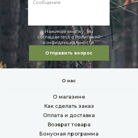
Нажимая кнопку, Вы
соглашаетесь с политикой
конфиденциальности.
Отправить вопрос
Мебельный щит из лиственницы 40 х 400 х 1000
- 4000 мм класс ЭКСТРА
О нас
Товар в наличии
О магазине
пог. м
1 480 руб
Как сделать заказ
Оплата и доставка
Возврат товара
В корзину
Бонусная программа