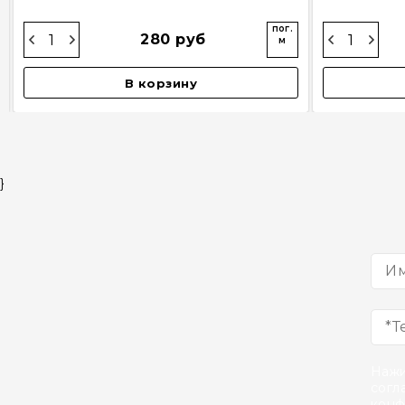
пог.
280 руб
м
В корзину
}
Нажи
согл
конф