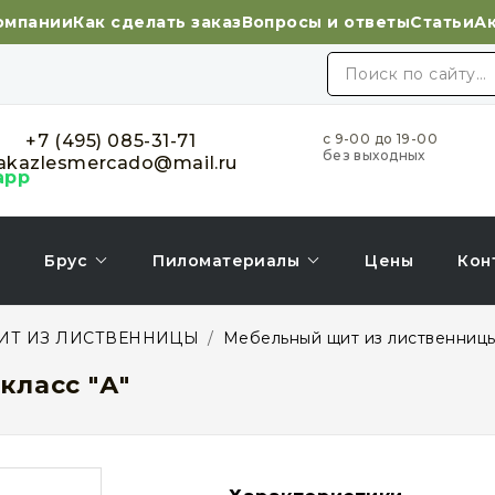
омпании
Как сделать заказ
Вопросы и ответы
Статьи
А
+7 (495) 085-31-71
с 9-00 до 19-00
без выходных
akazlesmercado@mail.ru
Брус
Пиломатериалы
Цены
Кон
ИТ ИЗ ЛИСТВЕННИЦЫ
/
Мебельный щит из лиственницы
класс "А"