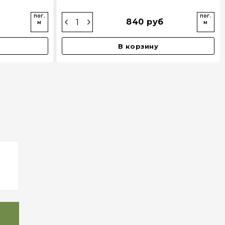
пог.
пог.
840 руб
м
м
В корзину