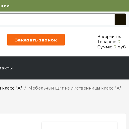
кции
В корзине:
Заказать звонок
Товаров:
0
Сумма:
0
руб
такты
 класс "А"
/
Мебельный щит из лиственницы класс "А"