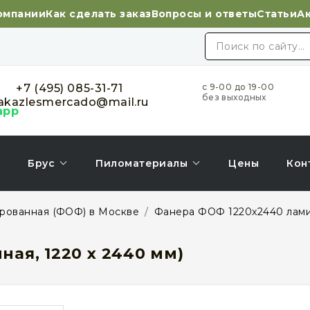
омпании
Как сделать заказ
Вопросы и ответы
Статьи
А
+7 (495) 085-31-71
с 9-00 до 19-00
без выходных
akazlesmercado@mail.ru
Брус
Пиломатериалы
Цены
Кон
рованная (ФОФ) в Москве
/
Фанера ФОФ 1220x2440 лам
ая, 1220 х 2440 мм)