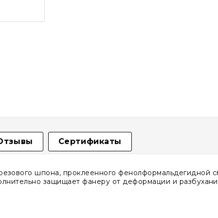
Отзывы
Сертификаты
резового шпона, проклеенного фенолформальдегидной с
полнительно защищает фанеру от деформации и разбухани