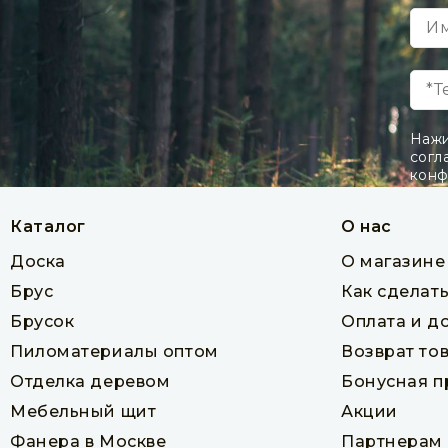
Товар в наличии
Т
лист
1 752 руб
В корзину
Нажи
согл
конф
Каталог
О нас
Доска
О магазине
Брус
Как сделать
Брусок
Оплата и д
Пиломатериалы оптом
Возврат то
Отделка деревом
Бонусная 
Мебельный щит
Акции
Ламинированная фанера 1220 х 2440,
18 мм
Фанера в Москве
Партнерам