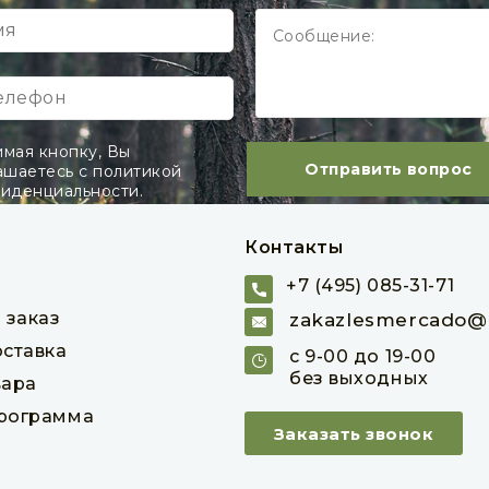
овар в наличии
Товар в наличии
лист
2 272 руб
2 441 руб
В корзину
В корзину
мая кнопку, Вы
Отправить вопрос
ашаетесь с политикой
иденциальности.
Контакты
+7 (495) 085-31-71
 заказ
zakazlesmercado@m
оставка
с 9-00 до 19-00
без выходных
вара
программа
Заказать звонок