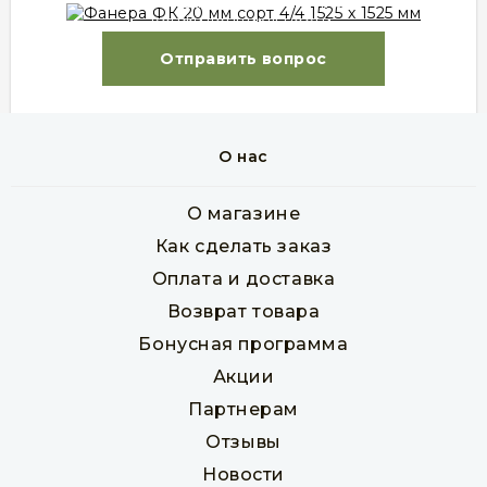
соглашаетесь с политикой
конфиденциальности.
Отправить вопрос
О нас
Фанера ФК 20 мм сорт 4/4 1525 х 1525 мм
Товар в наличии
О магазине
лист
куб. м
Как сделать заказ
1 164 руб
Оплата и доставка
Возврат товара
Бонусная программа
В корзину
Акции
Партнерам
Отзывы
Новости