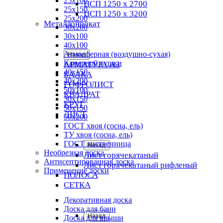
25х100
ЦСП 1250 х 2700
25х150
ЦСП 1250 х 3200
25х200
Металлопрокат
30х200
30х100
40х100
Атмосферная (воздушно-сухая)
Назад
Камерной сушки
АРМАТУРА А3
40х150
БАЛКА
40х200
ГОФРОЛИСТ
50х100
КВАДРАТ
30х150
КРУГ
50х150
ЛИСТ
50х200
ГОСТ хвоя (сосна, ель)
ТУ хвоя (сосна, ель)
ГОСТ лиственница
Назад
Необрезная доска
Лист горячекатаный
Антисептированная доска
Лист горячекатаный рифленый
Применение доски
ПОЛОСА
СЕТКА
Декоративная доска
Доска для бани
Назад
Доска для крыши