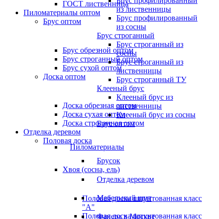
Брус профилированный
ГОСТ лиственница
из лиственницы
Пиломатериалы оптом
Брус профилированный
Брус оптом
из сосны
Брус строганный
Брус строганный из
Брус обрезной оптом
сосны
Брус строганный оптом
Брус строганный из
Брус сухой оптом
лиственницы
Доска оптом
Брус строганный ТУ
Клееный брус
Клееный брус из
Доска обрезная оптом
лиственницы
Доска сухая оптом
Клееный брус из сосны
Доска строганная оптом
Брус оптом
Отделка деревом
Половая доска
Пиломатериалы
Брусок
Хвоя (сосна, ель)
Отделка деревом
Мебельный щит
Половая доска шпунтованная класс
"А"
Половая доска шпунтованная класс
Фанера в Москве