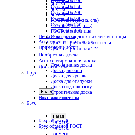
Сухая 40х100
30х150
Сухая 40х150
50х150
Сухая 40х200
50х200
Сухая 50х100
ГОСТ хвоя (сосна, ель)
Сухая 50х150
ТУ хвоя (сосна, ель)
Сухая 50х200
ГОСТ лиственница
Необрезная доска
Строганная доска из лиственницы
Антисептированная доска
Доска строганная из сосны
Применение доски
Доска строганная ТУ
Необрезная доска
Антисептированная доска
Декоративная доска
Доска оптом
Доска для бани
Брус
Доска для крыши
Доска для опалубки
Доска под покраску
Назад
Строительная доска
Брус обрезной
Оптовым клиентам
Брус
Назад
Брус обрезной
100х100
Брус обрезной ГОСТ
100х150
100х200