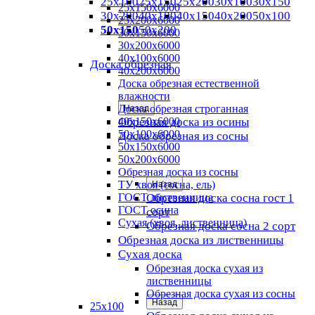
25х100
25х150
25х200
30х100
30х150
25х150х6000
30х200
40х100
40х150
40х200
50х100
25х200х6000
50х150
50х200
30х150х6000
30х200х6000
40х100х6000
Доска обрезная
40х200х6000
Доска обрезная естественной
влажности
Доска обрезная строганная
Назад
Обрезная доска из осины
40х150х6000
50х100х6000
Доска обрезная из сосны
50х150х6000
50х200х6000
Обрезная доска из сосны
ТУ хвоя (сосна, ель)
Назад
ГОСТ лиственница
Обрезная доска сосна гост 1
ГОСТ осина
сорт
Сухая (хвоя, лиственница)
Обрезная доска сосна 2 сорт
Обрезная доска из лиственницы
Сухая доска
Обрезная доска сухая из
лиственницы
Обрезная доска сухая из сосны
Назад
25х100