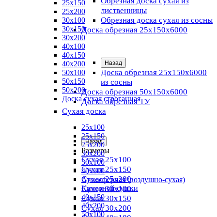
Обрезная доска сухая из
25х150
лиственницы
25х200
Обрезная доска сухая из сосны
30х100
30х150
Доска обрезная 25х150х6000
30х200
40х100
40х150
40х200
Назад
Доска обрезная 25x150x6000
50х100
50х150
из сосны
50х200
Доска обрезная 50х150х6000
Доска сухая строганная
Доска обрезная ТУ
Сухая доска
25х100
25х150
Назад
25х200
Размеры
30х200
Сухая 25х100
30х100
Сухая 25х150
40х100
Сухая 25х200
Атмосферная (воздушно-сухая)
Сухая 30х100
Камерной сушки
40х150
Сухая 30х150
40х200
Сухая 30х200
50х100