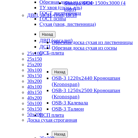
Обрезная доска из сосны
Фанера ФСФ 1500х3000 (4
ТУ хвоя (сосна, ель)
сорт)
ГОСТ лиственница
ДВП, ДСП, OSB, ЦСП
ГОСТ осина
Сухая (хвоя, лиственница)
Назад
ДВП (оргалит)
Обрезная доска сухая из лиственницы
ДСП
Обрезная доска сухая из сосны
ОСБ-плита
25х100
25х150
25х200
30х100
Назад
30х150
OSB-3 1220х2440 Кроношпан
30х200
(Kronospan)
40х100
OSB-3 1250х2500 Кроношпан
40х150
(Kronospan)
40х200
OSB-3 Калевала
50х100
OSB-3 Талион
50х150
50х200
ЦСП плита
Доска сухая строганная
Назад