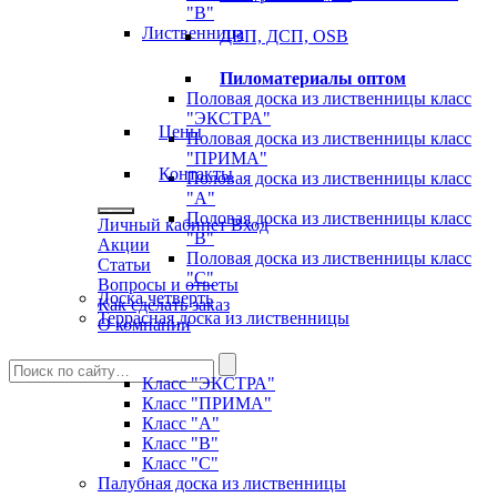
"B"
Лиственница
ДВП, ДСП, OSB
Пиломатериалы оптом
Половая доска из лиственницы класс
"ЭКСТРА"
Цены
Половая доска из лиственницы класс
"ПРИМА"
Контакты
Половая доска из лиственницы класс
"А"
Половая доска из лиственницы класс
Личный кабинет
Вход
"B"
Акции
Половая доска из лиственницы класс
Статьи
"C"
Вопросы и ответы
Доска четверть
Как сделать заказ
Террасная доска из лиственницы
О компании
Класс "ЭКСТРА"
Класс "ПРИМА"
Класс "А"
Класс "B"
Класс "C"
Палубная доска из лиственницы