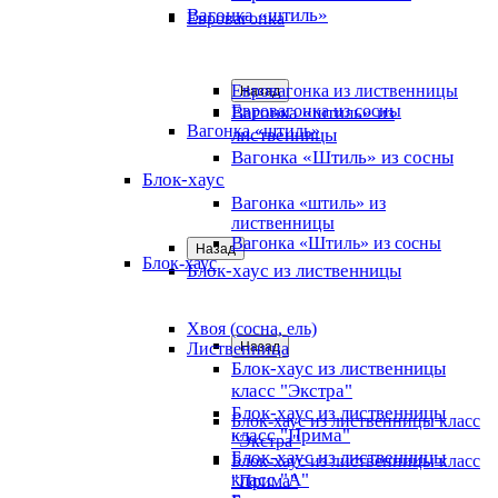
Вагонка «штиль»
Евровагонка
Евровагонка из лиственницы
Назад
Евровагонка из сосны
Вагонка «штиль» из
Вагонка «штиль»
лиственницы
Вагонка «Штиль» из сосны
Блок-хаус
Вагонка «штиль» из
лиственницы
Вагонка «Штиль» из сосны
Назад
Блок-хаус
Блок-хаус из лиственницы
Хвоя (сосна, ель)
Лиственница
Назад
Блок-хаус из лиственницы
класс "Экстра"
Блок-хаус из лиственницы
Блок-хаус из лиственницы класс
класс "Прима"
"Экстра"
Блок-хаус из лиственницы
Блок-хаус из лиственницы класс
класс "А"
"Прима"