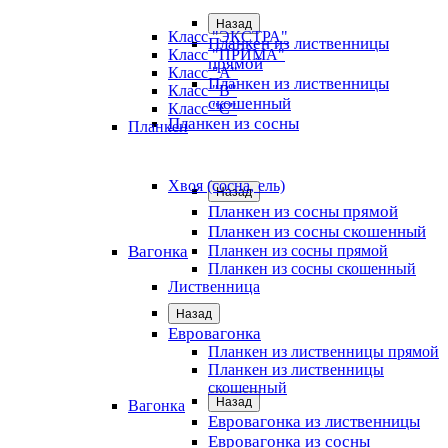
Назад
Класс "ЭКСТРА"
Планкен из лиственницы
Класс "ПРИМА"
прямой
Класс "А"
Планкен из лиственницы
Класс "B"
скошенный
Класс "C"
Планкен из сосны
Планкен
Хвоя (сосна, ель)
Назад
Планкен из сосны прямой
Планкен из сосны скошенный
Вагонка
Планкен из сосны прямой
Планкен из сосны скошенный
Лиственница
Назад
Евровагонка
Планкен из лиственницы прямой
Планкен из лиственницы
скошенный
Назад
Вагонка
Евровагонка из лиственницы
Евровагонка из сосны