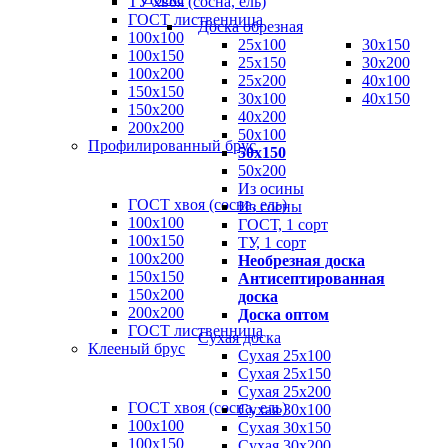
ТУ хвоя (сосна, ель)
ГОСТ лиственница
Доска обрезная
100х100
25х100
30х150
100х150
25х150
30х200
100х200
25х200
40х100
150х150
30х100
40х150
150х200
40х200
200х200
50х100
Профилированный брус
50х150
50х200
Из осины
ГОСТ хвоя (сосна, ель)
Из сосны
100x100
ГОСТ, 1 сорт
100x150
ТУ, 1 сорт
100x200
Необрезная доска
150x150
Антисептированная
150x200
доска
200x200
Доска оптом
ГОСТ лиственница
Сухая доска
Клееный брус
Сухая 25х100
Сухая 25х150
Сухая 25х200
ГОСТ хвоя (сосна, ель)
Сухая 30х100
100x100
Сухая 30х150
100x150
Сухая 30х200