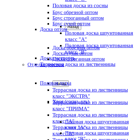
Половая доска из сосны
Брус обрезной оптом
Брус строганный оптом
Брус сухой оптом
Назад
Доска оптом
Половая доска шпунтованная
класс "А"
Половая доска шпунтованная
Доска обрезная оптом
класс "B"
Доска сухая оптом
Доска четверть
Доска строганная оптом
Террасная доска из лиственницы
Отделка деревом
Половая доска
Назад
Террасная доска из лиственницы
класс "ЭКСТРА"
Хвоя (сосна, ель)
Террасная доска из лиственницы
класс "ПРИМА"
Террасная доска из лиственницы
класс "А"
Половая доска шпунтованная
Террасная доска из лиственницы
класс "А"
Половая доска шпунтованная
класс "B"
класс "B"
Террасная доска из лиственницы