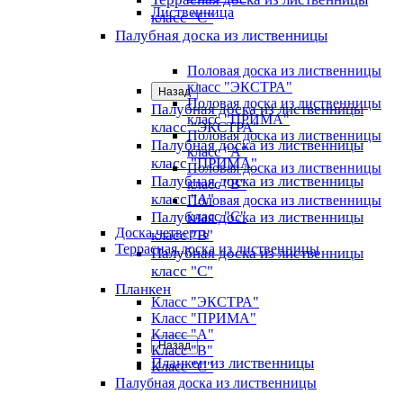
Лиственница
класс "C"
Палубная доска из лиственницы
Половая доска из лиственницы
класс "ЭКСТРА"
Назад
Половая доска из лиственницы
Палубная доска из лиственницы
класс "ПРИМА"
класс "ЭКСТРА"
Половая доска из лиственницы
Палубная доска из лиственницы
класс "А"
класс "ПРИМА"
Половая доска из лиственницы
Палубная доска из лиственницы
класс "B"
класс "А"
Половая доска из лиственницы
Палубная доска из лиственницы
класс "C"
Доска четверть
класс "B"
Террасная доска из лиственницы
Палубная доска из лиственницы
класс "C"
Планкен
Класс "ЭКСТРА"
Класс "ПРИМА"
Класс "А"
Назад
Класс "B"
Планкен из лиственницы
Класс "C"
Палубная доска из лиственницы