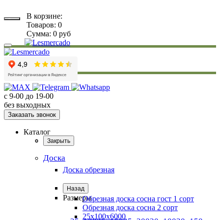
В корзине:
Товаров:
0
Сумма:
0
руб
Каталог
с 9-00 до 19-00
без выходных
Заказать звонок
Каталог
Доска
Закрыть
Доска
Доска обрезная
Назад
Размеры
Обрезная доска сосна гост 1 сорт
Обрезная доска сосна 2 сорт
25х100х6000