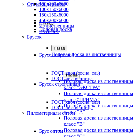
Отделка деревом
100х100х6000
100х150х6000
150х150х6000
150х200х6000
Назад
Из лиственницы
Половая доска
Из сосны
Брусок
Назад
Половая доска из лиственницы
Брусок обрезной
ГОСТ хвоя (сосна, ель)
Назад
ГОСТ лиственница
Половая доска из лиственницы
Брусок строганный
класс "ЭКСТРА"
Половая доска из лиственницы
класс "ПРИМА"
ГОСТ хвоя (сосна, ель)
Половая доска из лиственницы
ГОСТ лиственница
класс "А"
Пиломатериалы оптом
Половая доска из лиственницы
класс "B"
Половая доска из лиственницы
Брус оптом
класс "C"