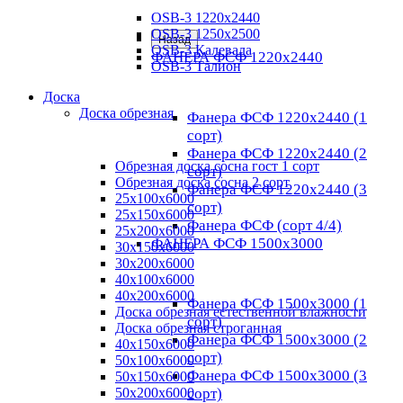
OSB-3 1220х2440
OSB-3 1250х2500
Назад
OSB-3 Калевала
ФАНЕРА ФСФ 1220х2440
OSB-3 Талион
Доска
Доска обрезная
Фанера ФСФ 1220х2440 (1
сорт)
Фанера ФСФ 1220х2440 (2
Обрезная доска сосна гост 1 сорт
сорт)
Обрезная доска сосна 2 сорт
Фанера ФСФ 1220х2440 (3
25х100х6000
сорт)
25х150х6000
Фанера ФСФ (сорт 4/4)
25х200х6000
ФАНЕРА ФСФ 1500х3000
30х150х6000
30х200х6000
40х100х6000
40х200х6000
Фанера ФСФ 1500х3000 (1
Доска обрезная естественной влажности
сорт)
Доска обрезная строганная
Фанера ФСФ 1500х3000 (2
40х150х6000
сорт)
50х100х6000
Фанера ФСФ 1500х3000 (3
50х150х6000
50х200х6000
сорт)