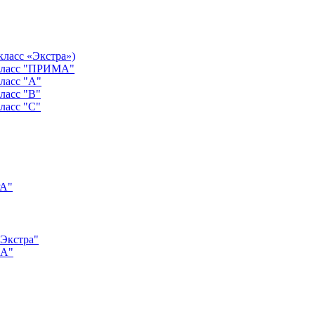
класс «Экстра»)
 класс "ПРИМА"
ласс "А"
ласс "B"
ласс "C"
РА"
"Экстра"
"А"