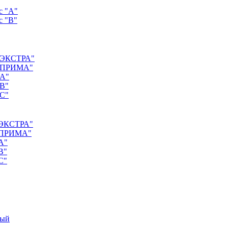
с "А"
с "B"
 "ЭКСТРА"
с "ПРИМА"
"А"
"B"
"C"
 "ЭКСТРА"
 "ПРИМА"
А"
B"
C"
ный