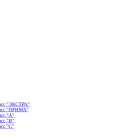
ласс "ЭКСТРА"
ласс "ПРИМА"
асс "А"
асс "B"
асс "C"